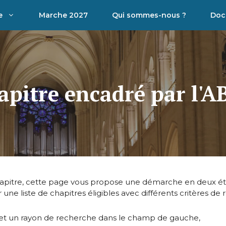
e
Marche 2027
Qui sommes-nous ?
Doc
pitre encadré par l'A
hapitre, cette page vous propose une démarche en deux ét
r une liste de chapitres éligibles avec différents critères de
e et un rayon de recherche dans le champ de gauche,