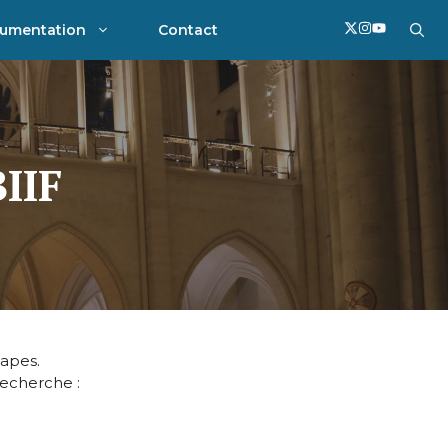
umentation
Contact
BIIF
apes.
 recherche :