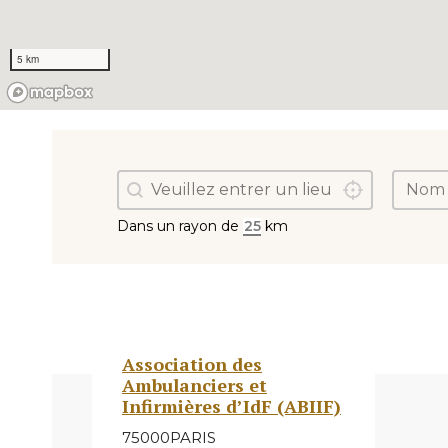
5 km
[Chapitre] Géolocalisation
[Chap
Géolocalisation
Localisez-moi
Sélect
Dans un rayon de
km
Association des
Ambulanciers et
Infirmières d’IdF (ABIIF)
75000
PARIS