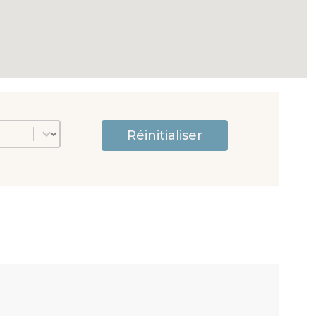
que
Réinitialiser