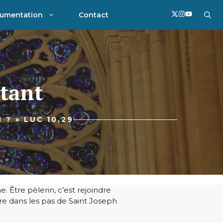
umentation
Contact
stant
 ? » LUC 10,29
. Être pèlerin, c’est rejoindre
tre dans les pas de Saint Joseph