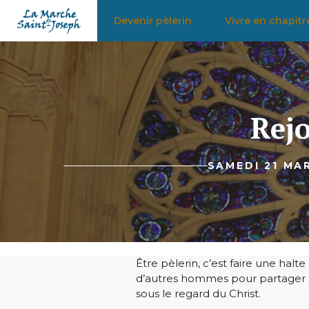
Aller
Devenir pèlerin
Vivre en chapitr
au
contenu
Rejo
SAMEDI 21 MAR
Être pèlerin, c’est faire une halt
d’autres hommes pour partager sur
sous le regard du Christ.