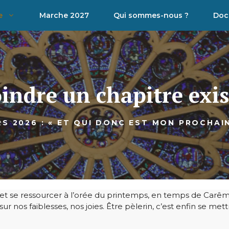
e
Marche 2027
Qui sommes-nous ?
Doc
indre un chapitre exi
S 2026 : « ET QUI DONC EST MON PROCHAIN
e et se ressourcer à l’orée du printemps, en temps de Carême
 nos faiblesses, nos joies. Être pèlerin, c’est enfin se met