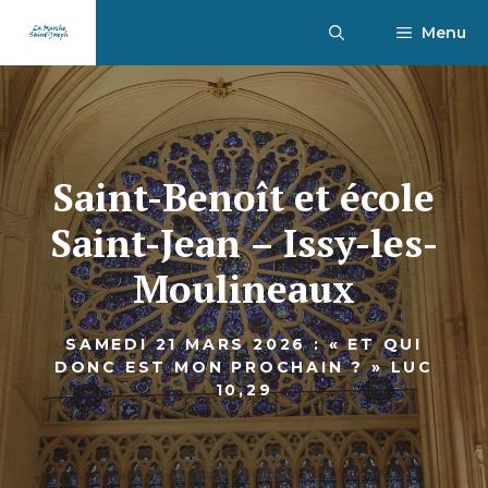
Aller
Menu
au
contenu
Saint-Benoît et école
Saint-Jean – Issy-les-
Moulineaux
SAMEDI 21 MARS 2026 : « ET QUI
DONC EST MON PROCHAIN ? » LUC
10,29