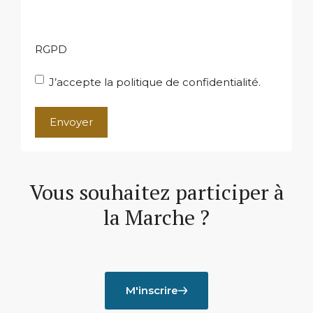
RGPD
J’accepte la politique de confidentialité.
A
l
t
Vous souhaitez participer à
e
r
la Marche ?
n
a
t
i
v
M'inscrire
e