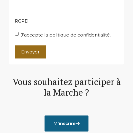
RGPD
J’accepte la politique de confidentialité.
A
l
t
Vous souhaitez participer à
e
r
la Marche ?
n
a
t
i
v
M'inscrire
e