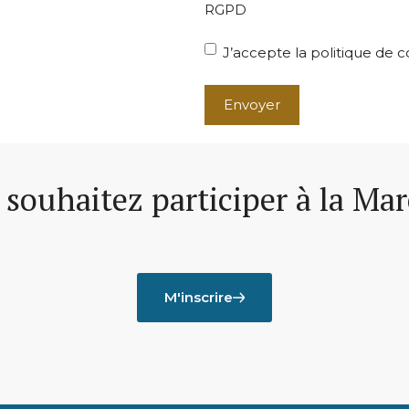
RGPD
J’accepte la politique de co
A
l
t
souhaitez participer à la Ma
e
r
n
a
t
i
M'inscrire
v
e
: