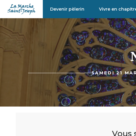
Aller
Devenir pèlerin
Vivre en chapitr
au
contenu
SAMEDI 21 MAR
Vous s