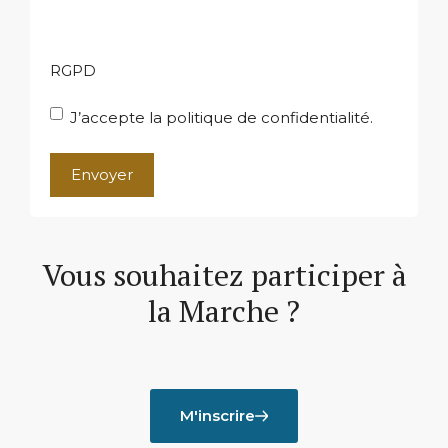
RGPD
J’accepte la politique de confidentialité.
A
l
t
Vous souhaitez participer à
e
r
la Marche ?
n
a
t
i
v
M'inscrire
e