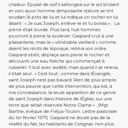
chaleur. Épuisé de soif il sallongea sur le sol brûlant
et voici quun homme dimposante stature se tint
soudain là près de lui et lui indiqua un rocher en lui
disant : « Je suis Joseph, enlève-le et tu boiras » . La
pierre était lourde. Plus tard, huit hommes
pourront à peine la soulever. Gaspard crut à une
plaisanterie, mais le « vénérable vieillard » comme
disent les récits de lépoque, réitéra son ordre.
Gaspard obéit, déplaça sans peine le rocher et
découvrit une eau fraîche qui commençait à
ruisseler. Il but avec avidité, mais quand il se releva,
il était seul. « Cest tout ; comme dans lÉvangile,
saint Joseph nest pas bavard. Rien de plus simple,
de plus pauvre que cette intervention, qui est, à
ma connaissance, la seule apparition de ce genre
de saint Joseph dans lhistoire de lÉglise, sur une
terre que sétait réservée Notre-Dame » . (Mgr
Barthe, évêque de Fréjus-Toulon. Lettre pastorale
du 1er février 1971) Gaspard ne doute pas de la
réalité du fait, les habitants de Cotignac non plus.