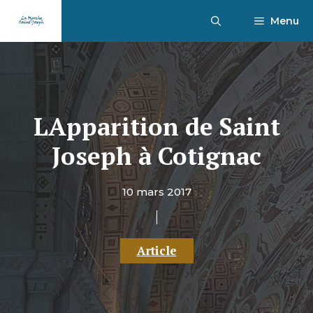
Aller
Menu
au
contenu
LApparition de Saint
Joseph à Cotignac
10 mars 2017
Article