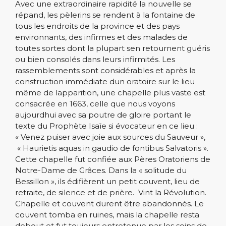
Avec une extraordinaire rapidité la nouvelle se
répand, les pèlerins se rendent à la fontaine de
tous les endroits de la province et des pays
environnants, des infirmes et des malades de
toutes sortes dont la plupart sen retournent guéris
ou bien consolés dans leurs infirmités. Les
rassemblements sont considérables et après la
construction immédiate dun oratoire sur le lieu
même de lapparition, une chapelle plus vaste est
consacrée en 1663, celle que nous voyons
aujourdhui avec sa poutre de gloire portant le
texte du Prophète Isaïe si évocateur en ce lieu :
« Venez puiser avec joie aux sources du Sauveur »,
« Haurietis aquas in gaudio de fontibus Salvatoris ».
Cette chapelle fut confiée aux Pères Oratoriens de
Notre-Dame de Grâces. Dans la « solitude du
Bessillon », ils édifièrent un petit couvent, lieu de
retraite, de silence et de prière. Vint la Révolution.
Chapelle et couvent durent être abandonnés. Le
couvent tomba en ruines, mais la chapelle resta
debout et fut toujours entretenue par les soins de