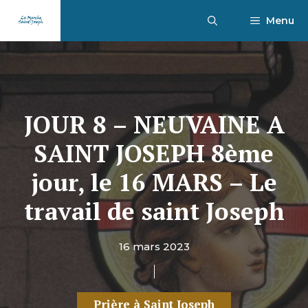
Aller
Menu
au
contenu
JOUR 8 – NEUVAINE A
SAINT JOSEPH 8ème
jour, le 16 MARS – Le
travail de saint Joseph
16 mars 2023
Prière à Saint Joseph