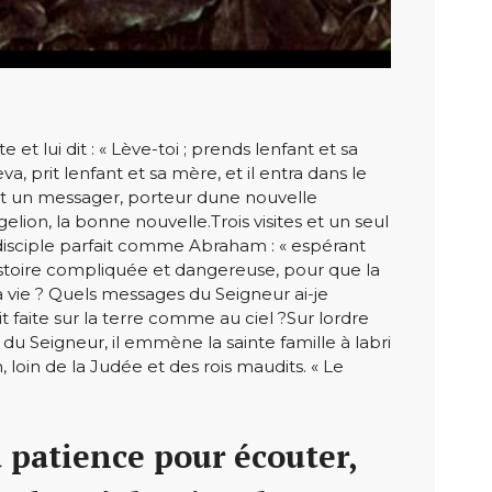
 lui dit : « Lève-toi ; prends lenfant et sa
va, prit lenfant et sa mère, et il entra dans le
 est un messager, porteur dune nouvelle
lion, la bonne nouvelle.Trois visites et un seul
 disciple parfait comme Abraham : « espérant
 histoire compliquée et dangereuse, pour que la
a vie ? Quels messages du Seigneur ai-je
t faite sur la terre comme au ciel ?Sur lordre
 du Seigneur, il emmène la sainte famille à labri
, loin de la Judée et des rois maudits. « Le
a patience pour écouter,