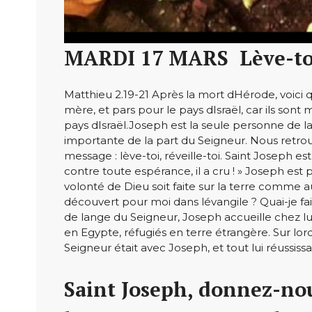
MARDI 17 MARS  Lève-to
Matthieu 2.19-21 Après la mort dHérode, voici q
mère, et pars pour le pays dIsraël, car ils sont m
pays dIsraël.Joseph est la seule personne de la
importante de la part du Seigneur. Nous retrouv
message : lève-toi, réveille-toi. Saint Joseph
contre toute espérance, il a cru ! » Joseph est
volonté de Dieu soit faite sur la terre comme 
découvert pour moi dans lévangile ? Quai-je fai
de lange du Seigneur, Joseph accueille chez lui 
en Egypte, réfugiés en terre étrangère. Sur lord
Seigneur était avec Joseph, et tout lui réussissai
Saint Joseph, donnez-nous