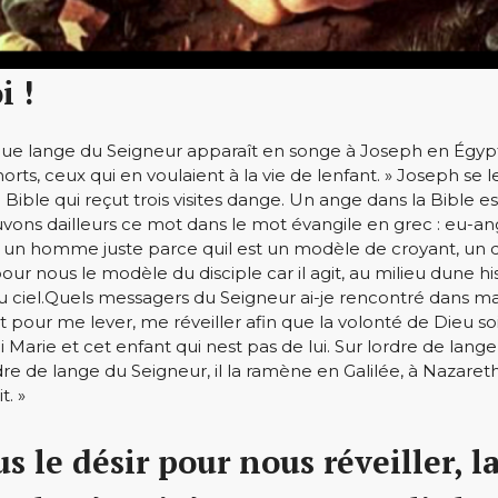
i !
ue lange du Seigneur apparaît en songe à Joseph en Égypte et
orts, ceux qui en voulaient à la vie de lenfant. » Joseph se le
 Bible qui reçut trois visites dange. Un ange dans la Bible
ons dailleurs ce mot dans le mot évangile en grec : eu-ange
 est un homme juste parce quil est un modèle de croyant, un
 pour nous le modèle du disciple car il agit, au milieu dune
au ciel.Quels messagers du Seigneur ai-je rencontré dans m
t pour me lever, me réveiller afin que la volonté de Dieu soi
Marie et cet enfant qui nest pas de lui. Sur lordre de lange
re de lange du Seigneur, il la ramène en Galilée, à Nazareth
t. »
 le désir pour nous réveiller, l