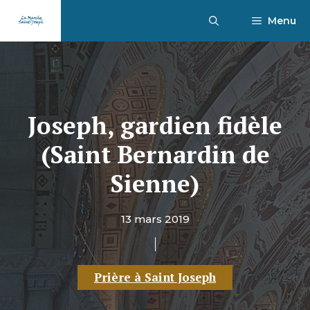
Aller
Menu
au
contenu
Joseph, gardien fidèle
(Saint Bernardin de
Sienne)
13 mars 2019
Prière à Saint Joseph