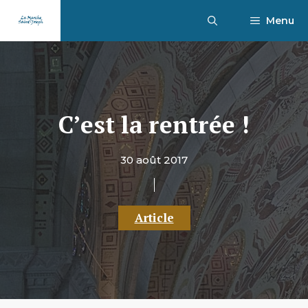
Aller
Menu
au
contenu
C’est la rentrée !
30 août 2017
Article